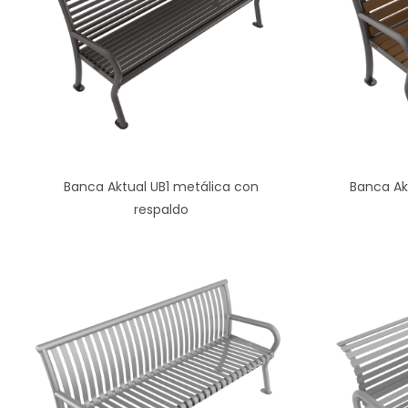
Banca Aktual UB1 metálica con
Banca Ak
respaldo