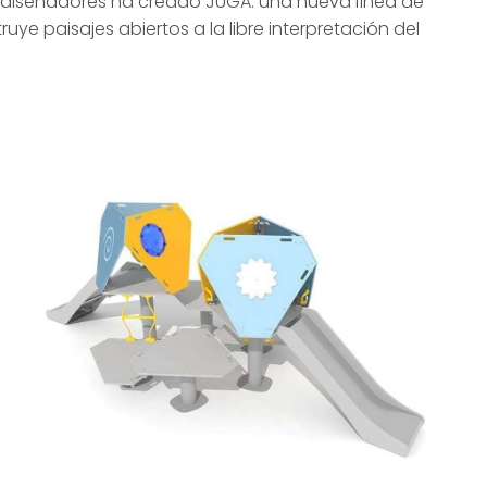
 y diseñadores ha creado JUGA: una nueva línea de
ye paisajes abiertos a la libre interpretación del