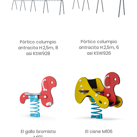
Pórtico columpio
Pórtico columpio
antracita H:2,5m, 6
antracita H:2,5m, 8
asi KSW926
asi KSW928
El cisne M106
El gallo bromista