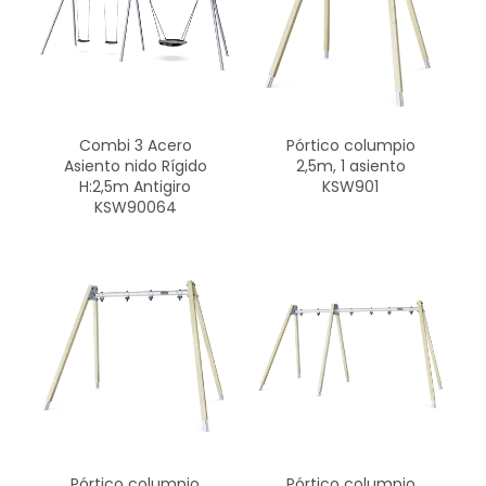
Combi 3 Acero
Pórtico columpio
Asiento nido Rígido
2,5m, 1 asiento
H:2,5m Antigiro
KSW901
KSW90064
Pórtico columpio
Pórtico columpio