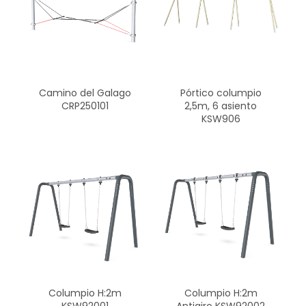
Camino del Galago
Pórtico columpio
CRP250101
2,5m, 6 asiento
KSW906
Columpio H:2m
Columpio H:2m