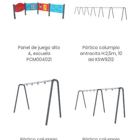
Panel de juego alto
Pórtico columpio
4, escuela
antracita H:2,5m, 10
PCM004021
asi KSW9212
Pórtico columpio
Pórtico columpio