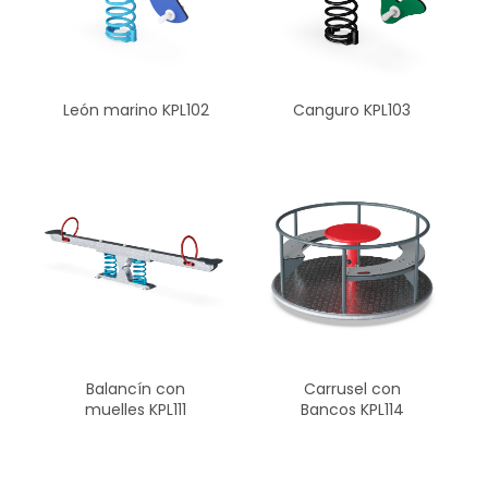
León marino KPL102
Canguro KPL103
Carrusel con
Balancín con
Bancos KPL114
muelles KPL111