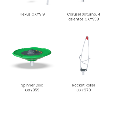
Flexus GXY919
Carusel Saturno, 4
asientos GXY958
Spinner Disc
Rocket Roller
GXY959
GXY970