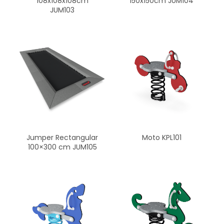
108x108x108cm
150x150cm JUM104
JUM103
Jumper Rectangular
Moto KPL101
100×300 cm JUM105