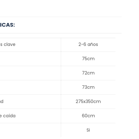
ICAS:
s clave
2-6 años
75cm
72cm
73cm
ad
275x350cm
e caída
60cm
Si