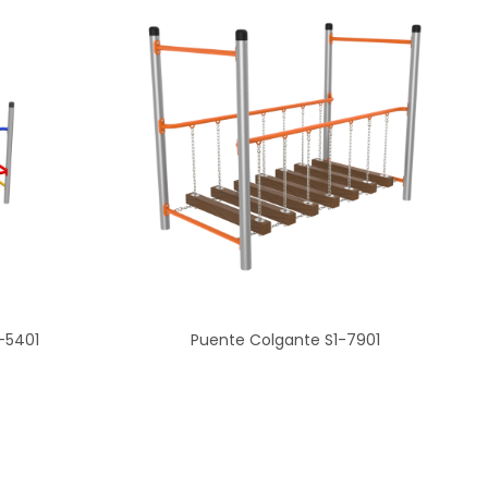
-5401
Puente Colgante S1-7901