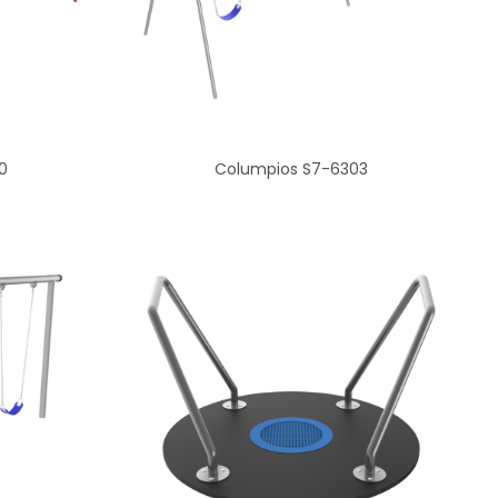
0
Columpios S7-6303