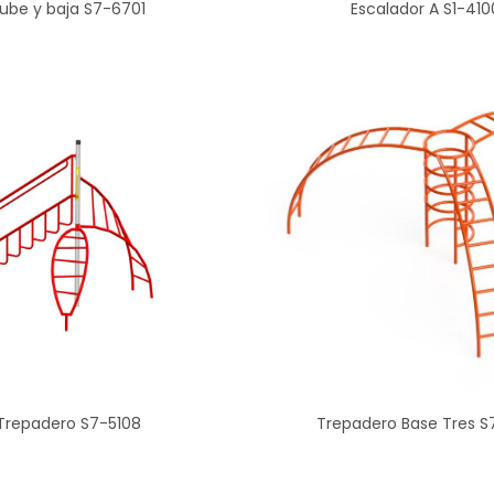
ube y baja S7-6701
Escalador A S1-410
Trepadero S7-5108
Trepadero Base Tres S