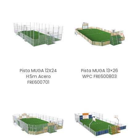
Pista MUGA 12X24
Pista MUGA 13×26
H:5m Acero
WPC FRE600803
FRE600701