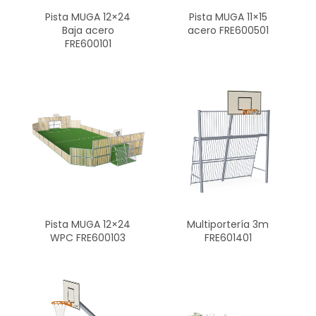
Pista MUGA 12×24
Pista MUGA 11×15
Baja acero
acero FRE600501
FRE600101
Pista MUGA 12×24
Multiportería 3m
WPC FRE600103
FRE601401