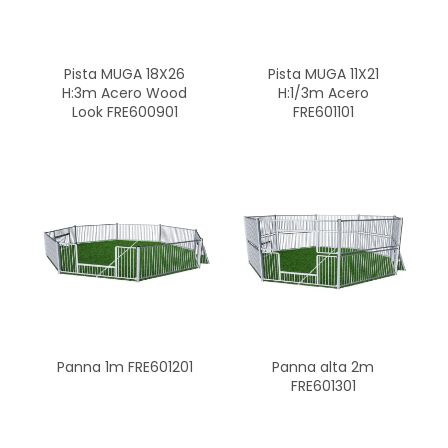
Pista MUGA 18X26
Pista MUGA 11X21
H:3m Acero Wood
H:1/3m Acero
Look FRE600901
FRE601101
Panna 1m FRE601201
Panna alta 2m
FRE601301