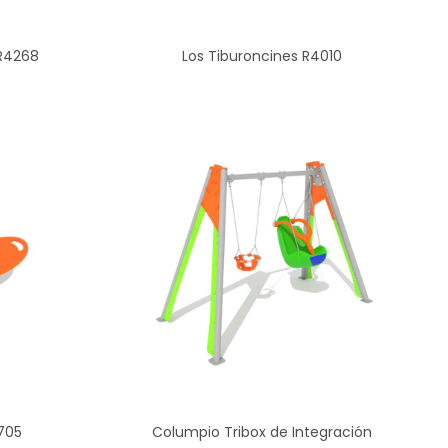
 R4268
Los Tiburoncines R4010
4705
Columpio Tribox de Integración