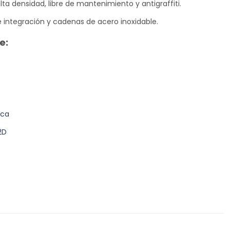
alta densidad, libre de mantenimiento y antigraffiti.
e integración y cadenas de acero inoxidable.
e:
ica
2D