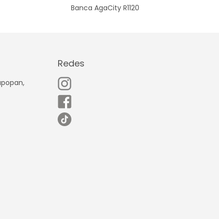
Banca AgaCity R1120
Redes
Zapopan,