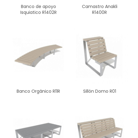
Banco de apoyo
Camastro Anakli
Isquiatico R1402R
R1400R
Banco Orgánico R11R
Sillón Domo R01