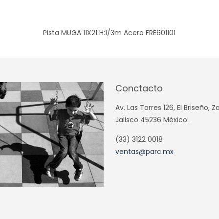
Pista MUGA 11X21 H:1/3m Acero FRE601101
Conctacto
Av. Las Torres 126, El Briseño, 
Jalisco 45236 México.
(33) 3122 0018
ventas@parc.mx