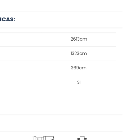
ICAS:
2613cm
1323cm
369cm
Si