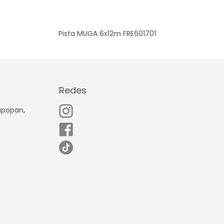
Pista MUGA 6x12m FRE601701
Redes
Zapopan,