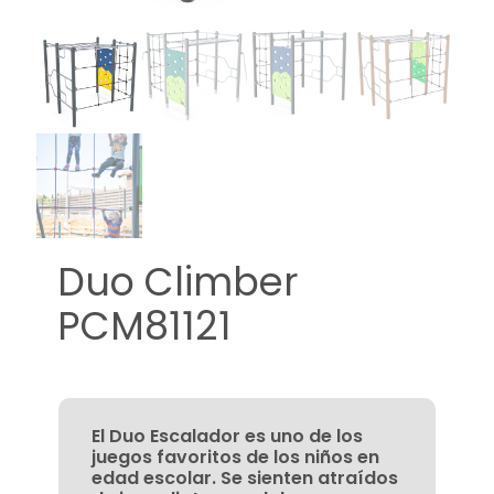
Duo Climber
PCM81121
El Duo Escalador es uno de los
juegos favoritos de los niños en
edad escolar. Se sienten atraídos