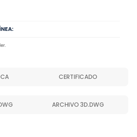
ÍNEA:
er.
ICA
CERTIFICADO
.DWG
ARCHIVO 3D.DWG