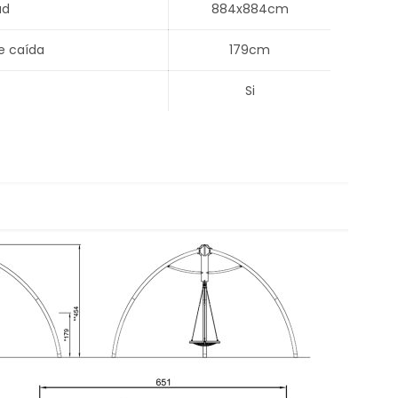
ad
884x884cm
e caída
179cm
Si