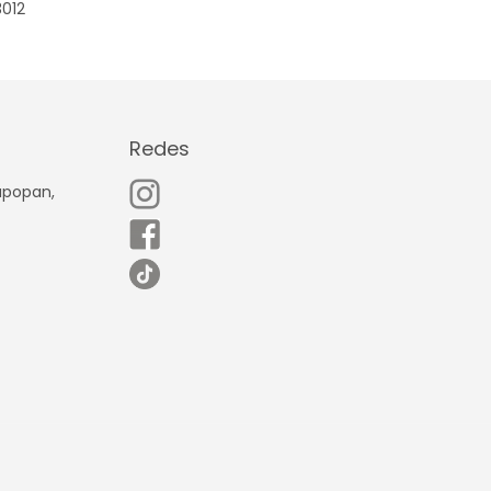
3012
Redes
Zapopan,