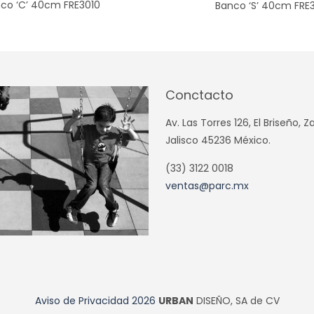
co ‘C’ 40cm FRE3010
Banco ‘S’ 40cm FRE
Conctacto
Av. Las Torres 126, El Briseño, 
Jalisco 45236 México.
(33) 3122 0018
ventas@parc.mx
Aviso de Privacidad
2026
URBAN
DISEÑO, SA de CV