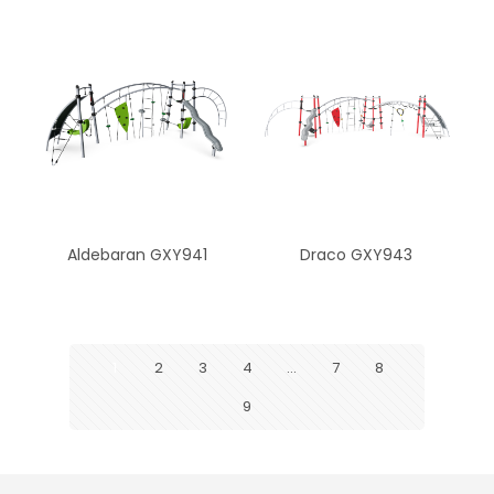
Aldebaran GXY941
Draco GXY943
1
2
3
4
…
7
8
9