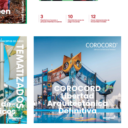
een
COROCORD
Libertad
Arquitectónica
 de
Definitiva
icos