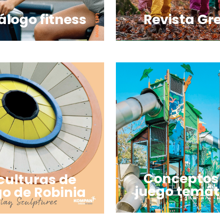
Revista Gr
álogo fitness
Conceptos
culturas de
juego temát
go de Robinia