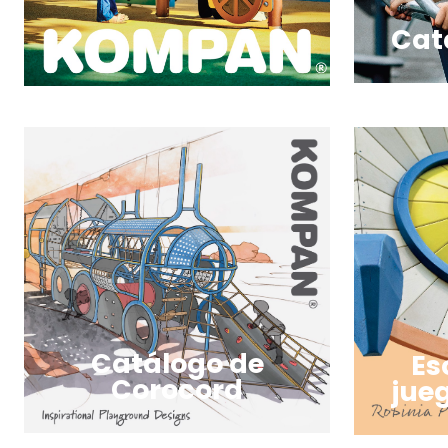
Cat
Catálogo de
Es
Corocord
jue