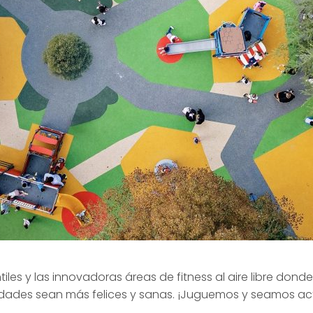
iles y las innovadoras áreas de fitness al aire libre don
dades sean más felices y sanas. ¡Juguemos y seamos act