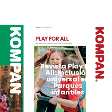
Revista Play For
All: Inclusión
universal en
Parques
infantiles