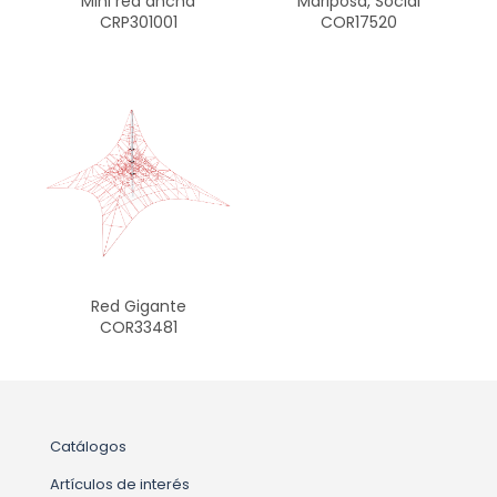
Mini red ancha
Mariposa, Social
CRP301001
COR17520
Red Gigante
COR33481
Catálogos
Artículos de interés