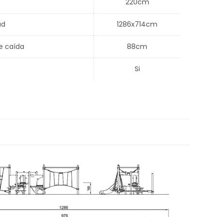
220cm
ad
1286x714cm
e caída
88cm
Si