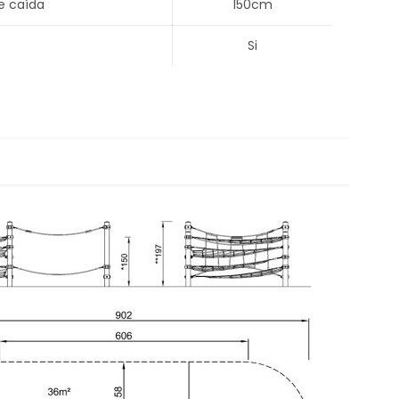
e caída
150cm
Si