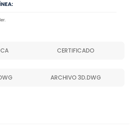
ÍNEA:
er.
ICA
CERTIFICADO
.DWG
ARCHIVO 3D.DWG