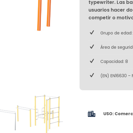
typewriter. Las b
usuarios hacer dom
competir o motiva
Grupo de edad:
Área de seguri
Capacidad: 8
(EN) EN16630 – 
USO: Comerci