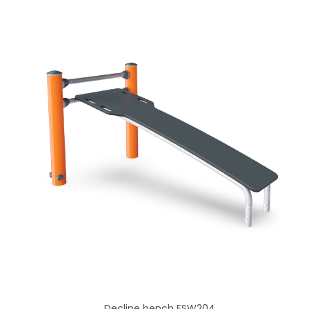
Decline bench FSW204