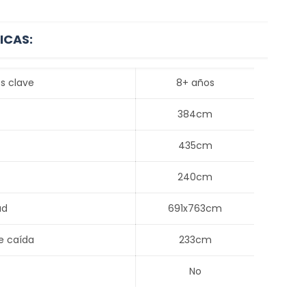
ICAS:
s clave
8+ años
384cm
435cm
240cm
ad
691x763cm
e caída
233cm
No