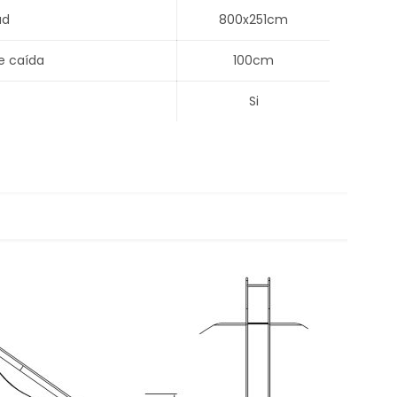
ad
800x251cm
e caída
100cm
Si