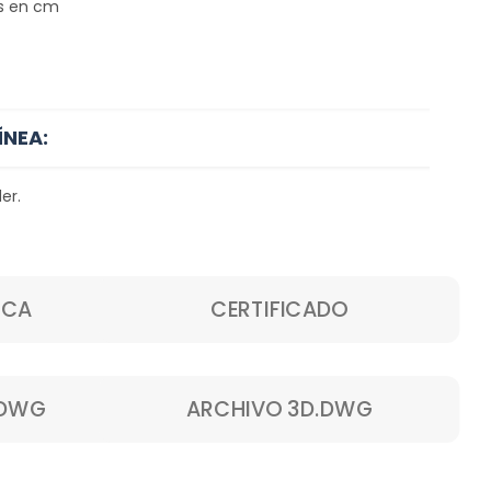
s en cm
ÍNEA:
er.
ICA
CERTIFICADO
.DWG
ARCHIVO 3D.DWG