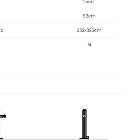
25cm
82cm
ad
332x325cm
Si