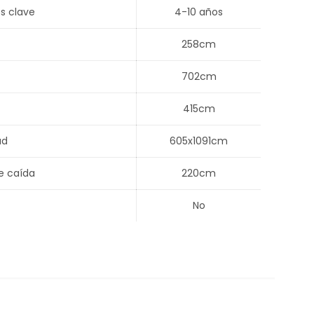
s clave
4-10 años
258cm
702cm
415cm
ad
605x1091cm
e caída
220cm
No