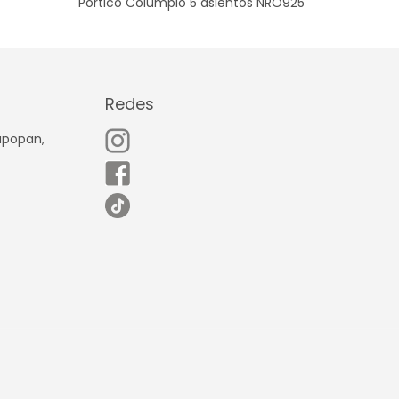
Pórtico Columpio 5 asientos NRO925
Redes
Zapopan,