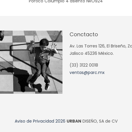
Pórtico Columpio 4 asiento NRO924
Conctacto
Av. Las Torres 126, El Briseño, 
Jalisco 45236 México.
(33) 3122 0018
ventas@parc.mx
Aviso de Privacidad
2026
URBAN
DISEÑO, SA de CV