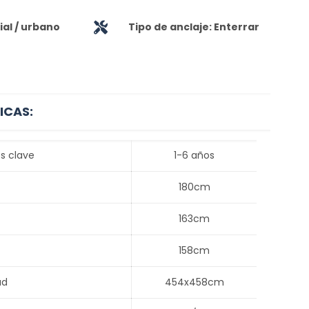
al / urbano
Tipo de anclaje: Enterrar
ICAS:
s clave
1-6 años
180cm
163cm
158cm
ad
454x458cm