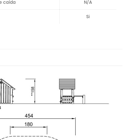
e caída
N/A
Si