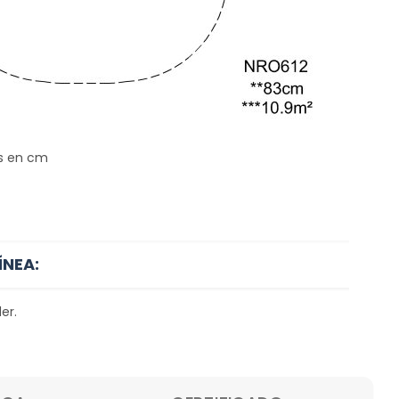
s en cm
ÍNEA:
er.