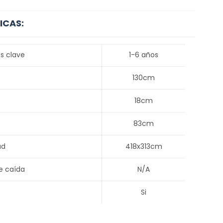
ICAS:
s clave
1-6 años
130cm
18cm
83cm
ad
418x313cm
e caída
N/A
Si