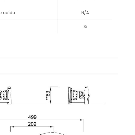
e caída
N/A
Si