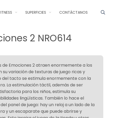
FITNESS
SUPERFICIES
CONTÁCTANOS
ciones 2 NRO614
s de Emociones 2 atraen enormemente a los
su variación de texturas de juego ricas y
ido del tacto se estimula enormemente con la
a. La estimulación táctil, además de ser
sfactoria para los niños, estimula su
bilidades lingüísticas. También lo hace el
el panel de juego: hay un reloj a un lado de la
ra y un escaparate que puede abrirse y
as. Esto inspira el juego de la tienda u otros