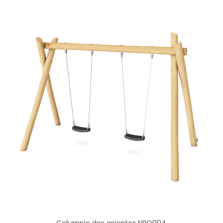
Columpio dos asientos NRO904