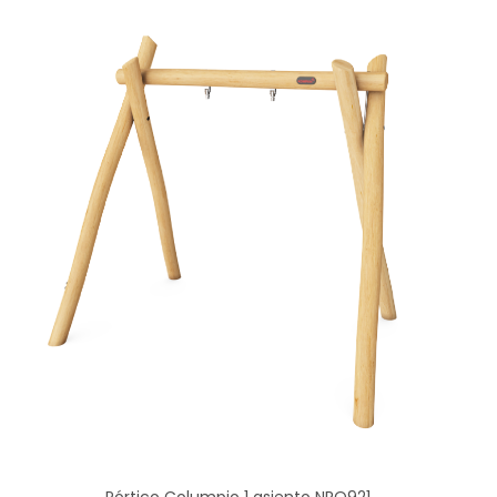
Pórtico Columpio 1 asiento NRO921