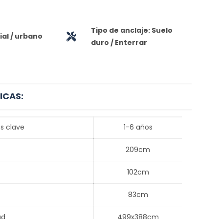
Tipo de anclaje: Suelo
al / urbano
duro / Enterrar
ICAS:
s clave
1-6 años
209cm
102cm
83cm
ad
499x388cm