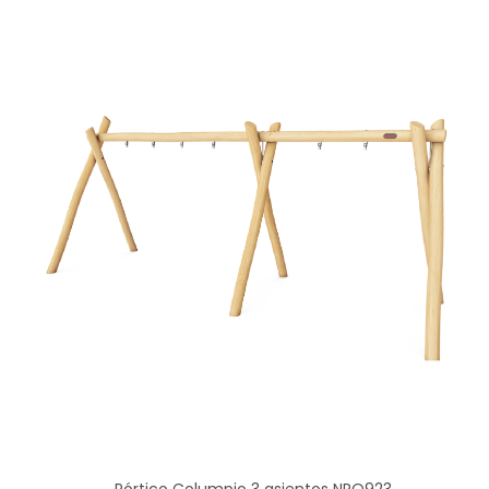
Pórtico Columpio 3 asientos NRO923