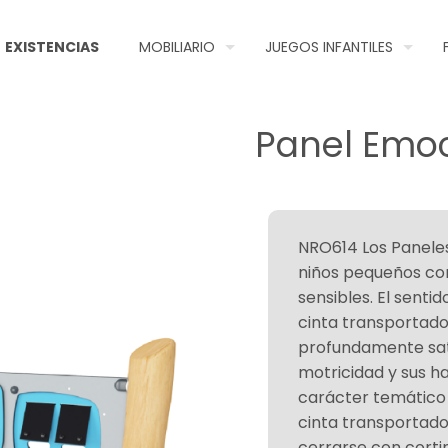
EXISTENCIAS
MOBILIARIO
JUEGOS INFANTILES
Panel Emo
NRO614 Los Panele
niños pequeños con 
sensibles. El sent
cinta transportador
profundamente sati
motricidad y sus ha
carácter temático d
cinta transportado
cerrarse con cortin