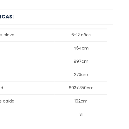
ICAS:
s clave
6-12 años
464cm
997cm
273cm
ad
803x1350cm
e caída
192cm
Si