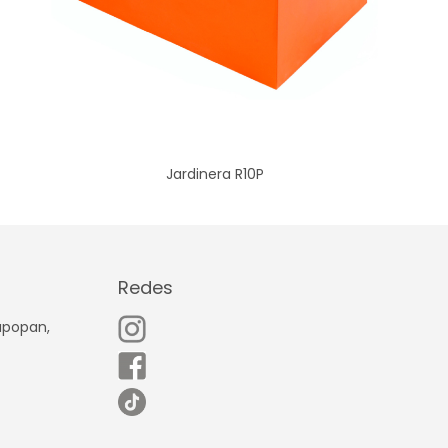
Jardinera R10P
Redes
Zapopan,