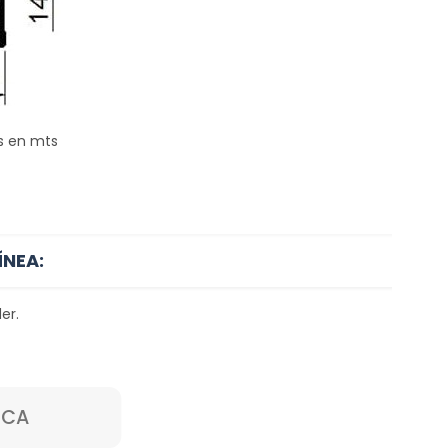
s en mts
ÍNEA:
er.
ICA