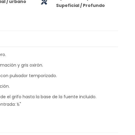
al / urbano
Supeficial / Profundo
ro.
mación y gris oxirón.
n con pulsador temporizado.
ción.
 el grifo hasta la base de la fuente incluido.
ntrada: ½"