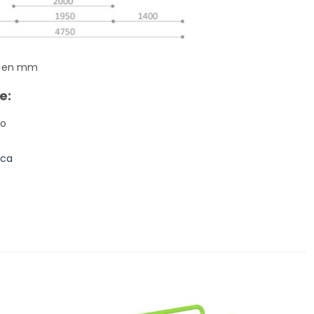
s en mm
e:
do
ica