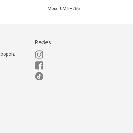
Mesa UM15-765
Redes
Zapopan,