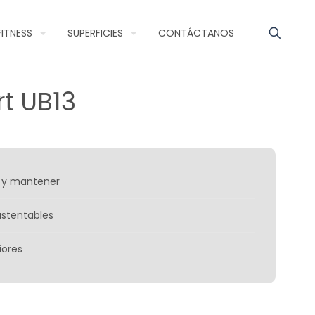
FITNESS
SUPERFICIES
CONTÁCTANOS
t UB13
ar y mantener
ustentables
iores