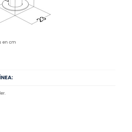
s en cm
ÍNEA:
er.