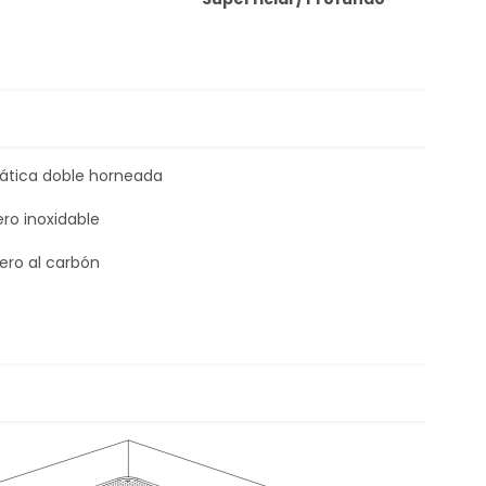
tática doble horneada
ero inoxidable
ero al carbón