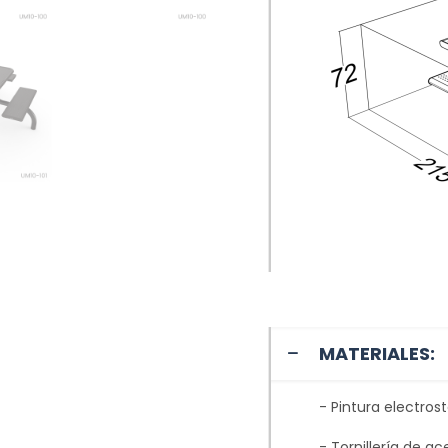
MATERIALES:
- Pintura electros
- Tornillería de ac