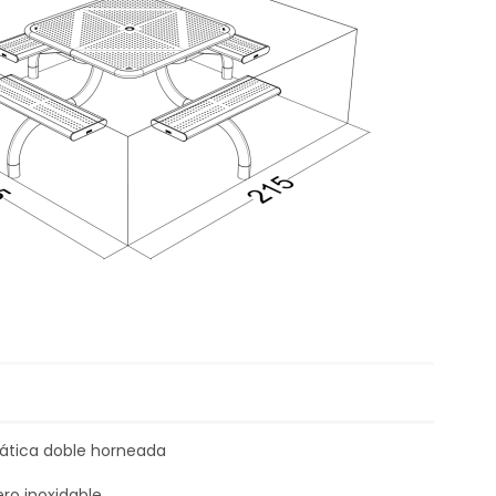
tática doble horneada
ero inoxidable