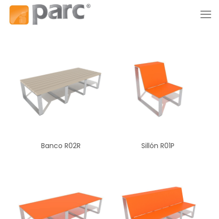
Banco R02R
Sillón R01P