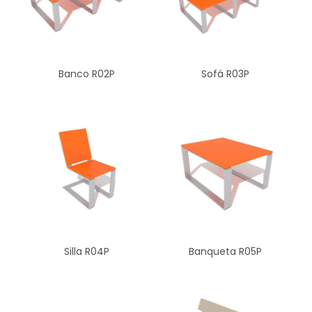
Banco R02P
Sofá R03P
Silla R04P
Banqueta R05P