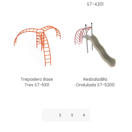
S7-4201
Trepadero Base
Resbaladilla
Tres S7-5101
Ondulada S7-5200
1
2
3
4