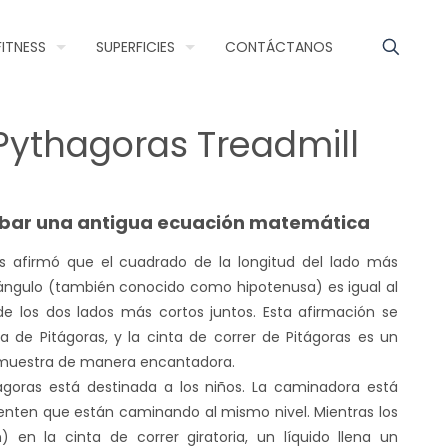
FITNESS
SUPERFICIES
CONTÁCTANOS
ythagoras Treadmill
obar una antigua ecuación matemática
ras afirmó que el cuadrado de la longitud del lado más
tángulo (también conocido como hipotenusa) es igual al
de los dos lados más cortos juntos. Esta afirmación se
de Pitágoras, y la cinta de correr de Pitágoras es un
emuestra de manera encantadora.
tágoras está destinada a los niños. La caminadora está
sienten que están caminando al mismo nivel. Mientras los
 en la cinta de correr giratoria, un líquido llena un