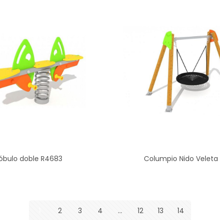
óbulo doble R4683
Columpio Nido Veleta 
1
2
3
4
…
12
13
14