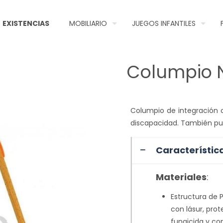
EXISTENCIAS
MOBILIARIO
JUEGOS INFANTILES
Columpio N
Columpio de integración c
discapacidad. También pu
Característic
Materiales
:
Estructura de 
con lásur, prot
fungicida y con 