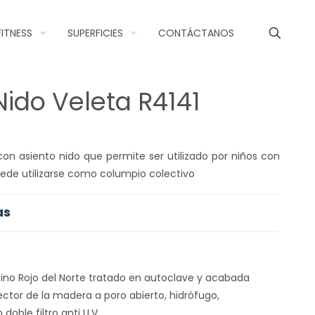
FITNESS
SUPERFICIES
CONTÁCTANOS
ido Veleta R4141
on asiento nido que permite ser utilizado por niños con
ede utilizarse como columpio colectivo
as
Pino Rojo del Norte tratado en autoclave y acabada
ector de la madera a poro abierto, hidrófugo,
doble filtro anti U.V.