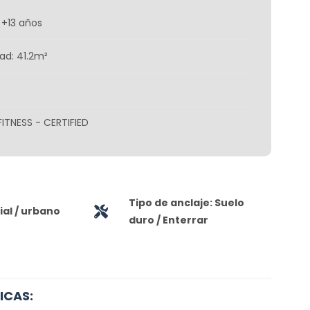
 +13 años
ad: 41.2m²
FITNESS - CERTIFIED
Tipo de anclaje: Suelo
al / urbano
duro / Enterrar
ICAS: