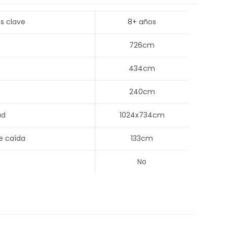
s clave
8+ años
726cm
434cm
240cm
ad
1024x734cm
e caída
133cm
No