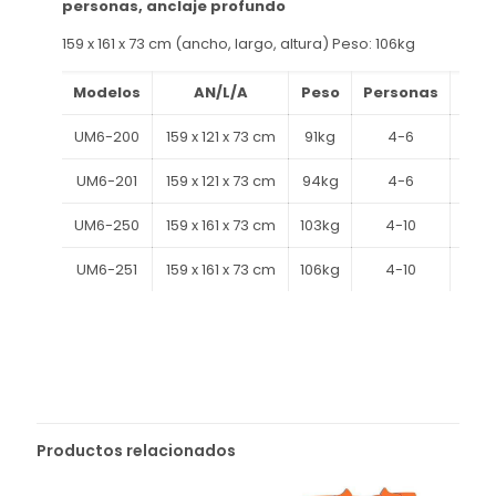
personas, anclaje profundo
159 x 161 x 73 cm (ancho, largo, altura) Peso: 106kg
Modelos
AN/L/A
Peso
Personas
An
UM6-200
159 x 121 x 73 cm
91kg
4-6
Supe
UM6-201
159 x 121 x 73 cm
94kg
4-6
Pro
UM6-250
159 x 161 x 73 cm
103kg
4-10
Supe
UM6-251
159 x 161 x 73 cm
106kg
4-10
Pro
Productos relacionados