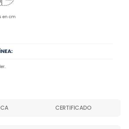
s en cm
ÍNEA:
er.
ICA
CERTIFICADO