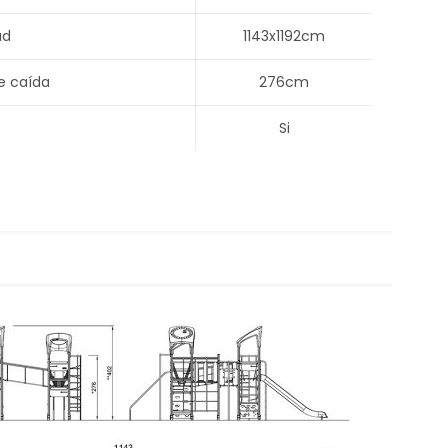
ad
1143x1192cm
e caída
276cm
Si