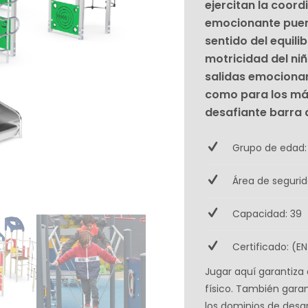
ejercitan la coord
emocionante puent
sentido del equili
motricidad del ni
salidas emocionan
como para los más
desafiante barra
Grupo de edad:
Área de seguri
Capacidad: 39
Certificado: (EN
Jugar aquí garantiza e
físico. También garan
los dominios de desa