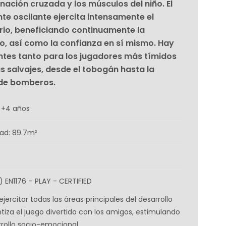
inación cruzada y los músculos del niño. El
e oscilante ejercita intensamente el
brio, beneficiando continuamente la
ño, así como la confianza en sí mismo. Hay
tes tanto para los jugadores más tímidos
 salvajes, desde el tobogán hasta la
 de bomberos.
 +4 años
dad: 89.7m²
) EN1176 – PLAY - CERTIFIED
jercitar todas las áreas principales del desarrollo
tiza el juego divertido con los amigos, estimulando
rrollo socio-emocional.