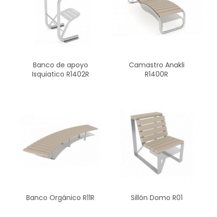
Banco de apoyo
Camastro Anakli
Isquiatico R1402R
R1400R
Banco Orgánico R11R
Sillón Domo R01